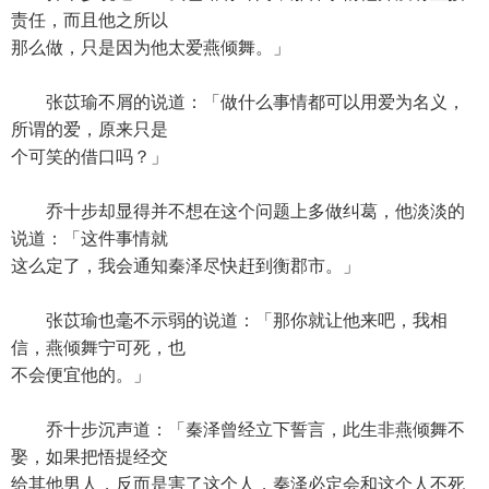
责任，而且他之所以
那么做，只是因为他太爱燕倾舞。」
张苡瑜不屑的说道：「做什么事情都可以用爱为名义，
所谓的爱，原来只是
个可笑的借口吗？」
乔十步却显得并不想在这个问题上多做纠葛，他淡淡的
说道：「这件事情就
这么定了，我会通知秦泽尽快赶到衡郡市。」
张苡瑜也毫不示弱的说道：「那你就让他来吧，我相
信，燕倾舞宁可死，也
不会便宜他的。」
乔十步沉声道：「秦泽曾经立下誓言，此生非燕倾舞不
娶，如果把悟提经交
给其他男人，反而是害了这个人，秦泽必定会和这个人不死