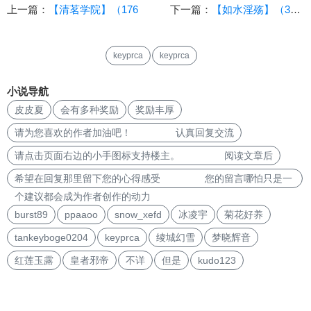
上一篇：
【清茗学院】（176
下一篇：
【如水淫殇】（32）
keyprca
keyprca
小说导航
皮皮夏
会有多种奖励
奖励丰厚
请为您喜欢的作者加油吧！ 认真回复交流
请点击页面右边的小手图标支持楼主。 阅读文章后
希望在回复那里留下您的心得感受 您的留言哪怕只是一
个建议都会成为作者创作的动力
burst89
ppaaoo
snow_xefd
冰凌宇
菊花好养
tankeyboge0204
keyprca
绫城幻雪
梦晓辉音
红莲玉露
皇者邪帝
不详
但是
kudo123