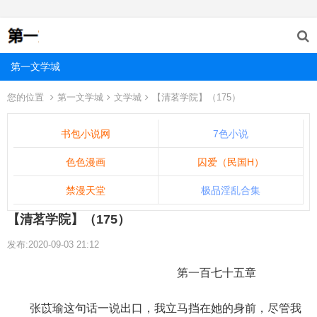
第一文学城
您的位置
第一文学城
文学城
【清茗学院】（175）
书包小说网
7色小说
色色漫画
囚爱（民国H）
禁漫天堂
极品淫乱合集
【清茗学院】（175）
发布:2020-09-03 21:12
第一百七十五章
张苡瑜这句话一说出口，我立马挡在她的身前，尽管我