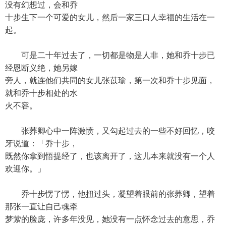
没有幻想过，会和乔
十步生下一个可爱的女儿，然后一家三口人幸福的生活在一
起。
可是二十年过去了，一切都是物是人非，她和乔十步已
经恩断义绝，她另嫁
旁人，就连他们共同的女儿张苡瑜，第一次和乔十步见面，
就和乔十步相处的水
火不容。
张荞卿心中一阵激愤，又勾起过去的一些不好回忆，咬
牙说道：「乔十步，
既然你拿到悟提经了，也该离开了，这儿本来就没有一个人
欢迎你。」
乔十步愣了愣，他扭过头，凝望着眼前的张荞卿，望着
那张一直让自己魂牵
梦萦的脸庞，许多年没见，她没有一点怀念过去的意思，乔