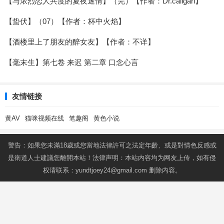
【与浓烈恋人共度的夏夜迷情】（完）【作者：Dr.caligari】
【蛰伏】（07）【作者：杯中火焰】
【酒楼里上了朋友的醉女友】【作者：不详】
【毫末生】第七卷 来迟 第二章 口念心言
友情链接
黄AV
猫咪视频在线
笔趣阁
黄色小说
警告：如果您未滿18歲或您當地法律許可之法定年齡、或是對情色反感或
是衛道人士建議您離開本站！法律声明：本站内容均为网友上传，如有侵
权请联系：
yundtjoey24@gmail.com
删除内容。