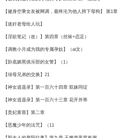
【健身空乘女友被网调，最终沦为他人胯下母狗】 第1章
【迷奸老母给人玩】
【淫欲笔记（改）】第四章（丝袜+恋足）
【调教小月成为我的专属孕奴】（ai文）
【卧底媚黑俱乐部的女警】（1）
【绿母兄弟的交换】21
【神女逍遥录】第一百六十四章 双姝同绽
【神女逍遥录】第一百六十三章 花开并蒂
【贵妃黄蓉】第二章
【恶魔少年的法咒】（11
【郭夫人的襄阳往事】第九章 玉箫声里度春潮