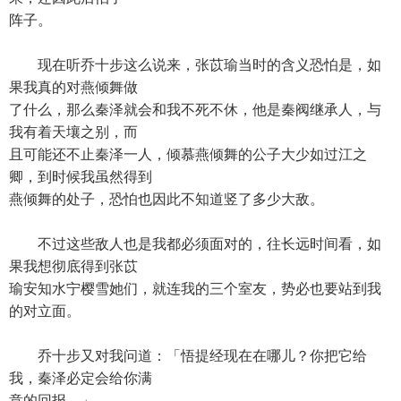
阵子。
现在听乔十步这么说来，张苡瑜当时的含义恐怕是，如
果我真的对燕倾舞做
了什么，那么秦泽就会和我不死不休，他是秦阀继承人，与
我有着天壤之别，而
且可能还不止秦泽一人，倾慕燕倾舞的公子大少如过江之
卿，到时候我虽然得到
燕倾舞的处子，恐怕也因此不知道竖了多少大敌。
不过这些敌人也是我都必须面对的，往长远时间看，如
果我想彻底得到张苡
瑜安知水宁樱雪她们，就连我的三个室友，势必也要站到我
的对立面。
乔十步又对我问道：「悟提经现在在哪儿？你把它给
我，秦泽必定会给你满
意的回报。」