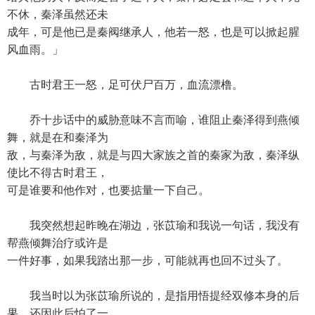
不休，秦泽虽然还未
成年，可是他已是秦阀继承人，他若一怒，也是可以掀起腥
风血雨。」
古时君王一怒，足可伏尸百万，血流漂橹。
乔十步话中的威胁意味不言而喻，谁阻止秦泽得到燕倾
舞，就是在和秦泽为
敌，与秦泽为敌，就是与四大家族之首的秦家为敌，秦泽纵
使比不得古时君王，
可是谁要和他作对，也要掂量一下自己。
我突然想起昨晚在湖边，张苡瑜和我说一句话，我没有
帮燕倾舞治疗或许是
一件好事，如果我踏出那一步，可能就再也回不过头了。
我当时以为张苡瑜所说的，是指用悟提经双修本身的后
果，还因此后怕了一