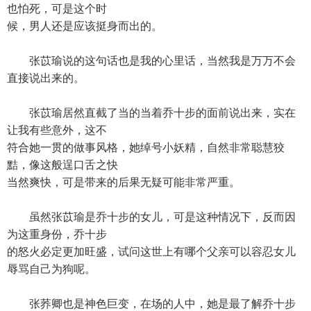
也怕死，可是这个时
候，男人还是应该挺身而出的。
张苡瑜说的这句话也是我的心里话，当然我是万万不会
直接说出来的。
张苡瑜居然直截了当的当着乔十步的面前说出来，实在
让我有些意外，这不
符合她一贯的做事风格，她绰号小妖精，自然非常聪慧狡
黠，像这般逞口舌之快
当然爽快，可是带来的后果无疑可能非常严重。
虽然张苡瑜是乔十步的女儿，可是这种情况下，反而因
为这重身份，乔十步
的怒火必定更加旺盛，试问这世上有哪个父亲可以容忍女儿
辱骂自己为狗呢。
张荞卿也是神色巨变，在场的人中，她是最了解乔十步